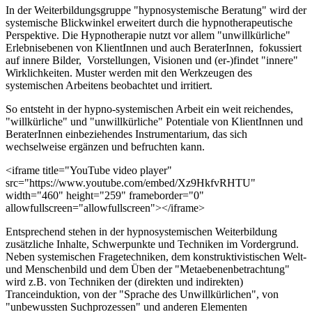
In der Weiterbildungsgruppe "hypnosystemische Beratung" wird der
systemische Blickwinkel erweitert durch die hypnotherapeutische
Perspektive. Die Hypnotherapie nutzt vor allem "unwillkürliche"
Erlebnisebenen von KlientInnen und auch BeraterInnen, fokussiert
auf innere Bilder, Vorstellungen, Visionen und (er-)findet "innere"
Wirklichkeiten. Muster werden mit den Werkzeugen des
systemischen Arbeitens beobachtet und irritiert.
So entsteht in der hypno-systemischen Arbeit ein weit reichendes,
"willkürliche" und "unwillkürliche" Potentiale von KlientInnen und
BeraterInnen einbeziehendes Instrumentarium, das sich
wechselweise ergänzen und befruchten kann.
<iframe title="YouTube video player"
src="https://www.youtube.com/embed/Xz9HkfvRHTU"
width="460" height="259" frameborder="0"
allowfullscreen="allowfullscreen"></iframe>
Entsprechend stehen in der hypnosystemischen Weiterbildung
zusätzliche Inhalte, Schwerpunkte und Techniken im Vordergrund.
Neben systemischen Fragetechniken, dem konstruktivistischen Welt-
und Menschenbild und dem Üben der "Metaebenenbetrachtung"
wird z.B. von Techniken der (direkten und indirekten)
Tranceinduktion, von der "Sprache des Unwillkürlichen", von
"unbewussten Suchprozessen" und anderen Elementen