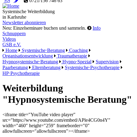
0721/156 746 63
Systemische Weiterbildung
in Karlsruhe
Newsletter abonnieren
Neu: Einzelseminare buchen und sammeln.
Info
Schnuppern
Videos
GSB e.V.
Home
Systemische⋅Beratung
Coaching
Organisationsentwicklung
Traumatherapie
Hypnosystemische⋅Beratung
Hypno⋅Spezial
Supervision
Paarberatung
Elternberatung
Systemische⋅Psychotherapie
HP⋅Psychotherapie
Weiterbildung
"Hypnosystemische Beratung"
<iframe title="YouTube video player"
src="https://www.youtube.com/embed/APle4CG0n4Y"
width="460" height="259" frameborder="0"
allowfullscreen="allowfullscreen"></iframe>