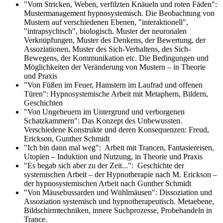
"Vom Stricken, Weben, verfilzten Knäueln und roten Fäden":
Mustermanagement hypnosystemisch. Die Beobachtung von
Mustern auf verschiedenen Ebenen, "interaktionell",
"intrapsychisch", biologisch. Muster der neuronalen
Verknüpfungen, Muster des Denkens, der Bewertung, der
Assoziationen, Muster des Sich-Verhaltens, des Sich-
Bewegens, der Kommunikation etc. Die Bedingungen und
Möglichkeiten der Veränderung von Mustern – in Theorie
und Praxis
"Von Füßen im Feuer, Hamstern im Laufrad und offenen
Türen": Hypnosystemische Arbeit mit Metaphern, Bildern,
Geschichten
"Von Ungeheuern im Untergrund und verborgenen
Schatzkammern": Das Konzept des Unbewussten.
Verschiedene Konstrukte und deren Konsequenzen: Freud,
Erickson, Gunther Schmidt
"Ich bin dann mal weg": Arbeit mit Trancen, Fantasiereisen,
Utopien – Induktion und Nutzung, in Theorie und Praxis
"Es begab sich aber zu der Zeit...": Geschichte der
systemischen Arbeit – der Hypnotherapie nach M. Erickson –
der hypnosystemischen Arbeit nach Gunther Schmidt
"Von Mäusebussarden und Wühlmäusen": Dissoziation und
Assoziation systemisch und hypnotherapeutisch. Metaebene,
Bildschirmtechniken, innere Suchprozesse, Probehandeln in
Trance.